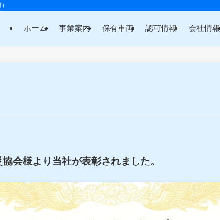
得）
ホーム
事業案内
保有車両
認可情報
会社情
災協会様より当社が表彰されました。